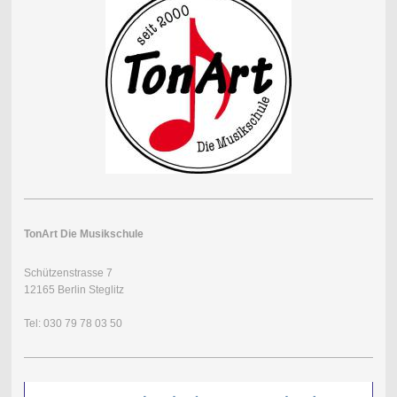
TonArt Die Musikschule
Schützenstrasse 7
12165 Berlin Steglitz
Tel: 030 79 78 03 50