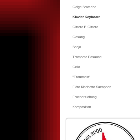
Geige Bratsche
Klavier Keyboard
Gitarre E-Gitarre
Gesang
Banjo
Trompete Posaune
Cello
"Trommeln"
Flöte Klarinette Saxophon
Frueherziehung
Komposition