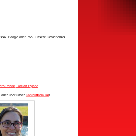
assik, Boogie oder Pop - unsere Klavierlehrer
.
tero Ponc
e, Declan Hyland
h oder über unser
Kontaktformular
!