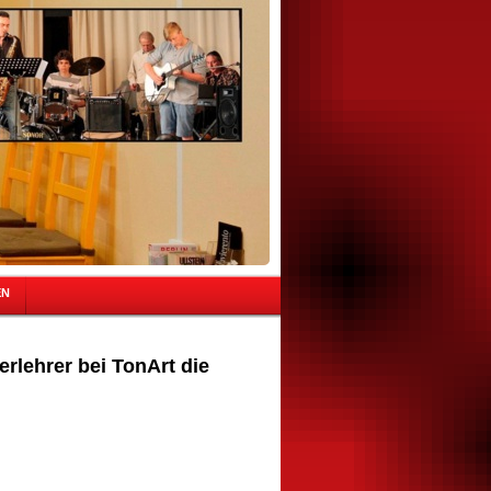
EN
ierlehrer bei TonArt die