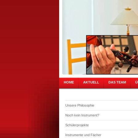
HOME
AKTUELL
DAS TEAM
Ü
Unsere Philosophie
Noch kein Instrument?
Schülerprojekte
Instrumente und Fächer